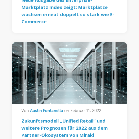
Neue Ausgabe des Enterprise-
Marktplatz Index zeigt: Marktplätze
wachsen erneut doppelt so stark wie E-
Commerce
Austin Fontanella
Von
on Februar 11, 2022
Zukunftsmodell „Unified Retail“ und
weitere Prognosen für 2022 aus dem
Partner-Ökosystem von Mirakl