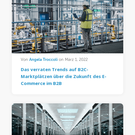
Angela Troccoli
Von
on März 1, 2022
Das verraten Trends auf B2C-
Marktplätzen über die Zukunft des E-
Commerce im B2B