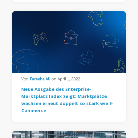
Fareeha Ali
Von
on April 1, 2022
Neue Ausgabe des Enterprise-
Marktplatz Index zeigt: Marktplätze
wachsen erneut doppelt so stark wie E-
Commerce