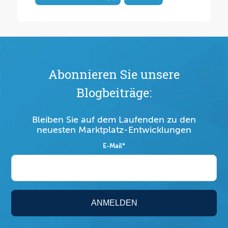
Abonnieren Sie unsere
Blogbeiträge:
Bleiben Sie auf dem Laufenden zu den
neuesten Marktplatz-Entwicklungen
E-Mail
*