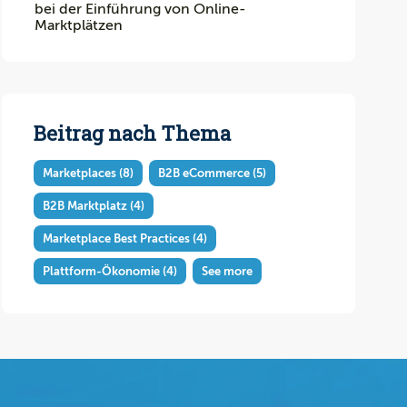
bei der Einführung von Online-
Marktplätzen
Beitrag nach Thema
Marketplaces
(8)
B2B eCommerce
(5)
B2B Marktplatz
(4)
Marketplace Best Practices
(4)
Plattform-Ökonomie
(4)
See more