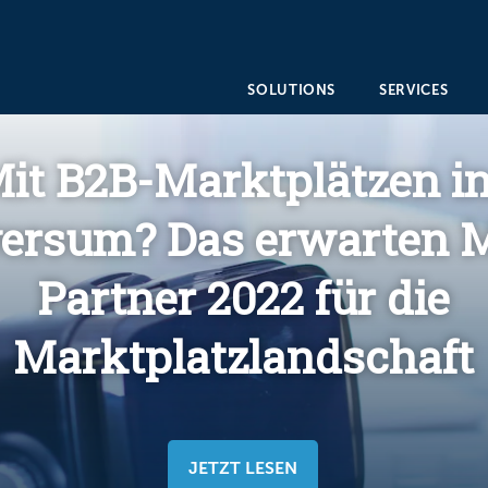
SOLUTIONS
SERVICES
it B2B-Marktplätzen i
ersum? Das erwarten M
Partner 2022 für die
Marktplatzlandschaft
JETZT LESEN