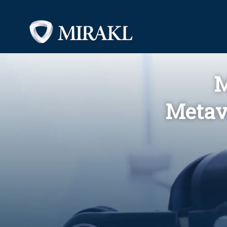
M
Metav