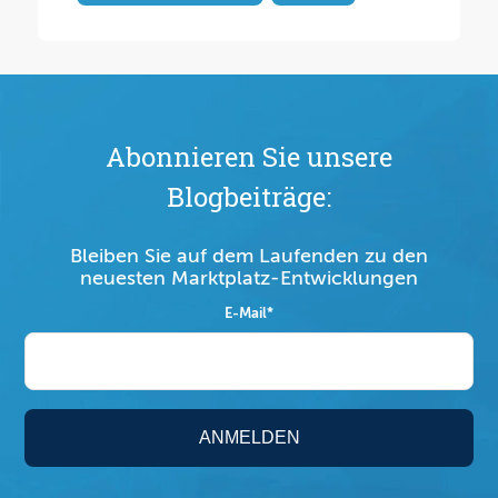
Abonnieren Sie unsere
Blogbeiträge:
Bleiben Sie auf dem Laufenden zu den
neuesten Marktplatz-Entwicklungen
E-Mail
*