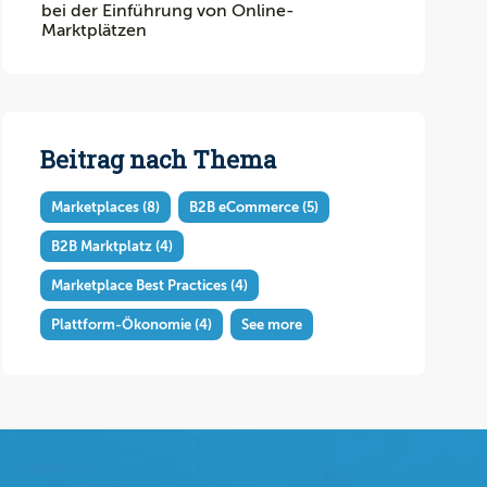
bei der Einführung von Online-
Marktplätzen
Beitrag nach Thema
Marketplaces
(8)
B2B eCommerce
(5)
B2B Marktplatz
(4)
Marketplace Best Practices
(4)
Plattform-Ökonomie
(4)
See more