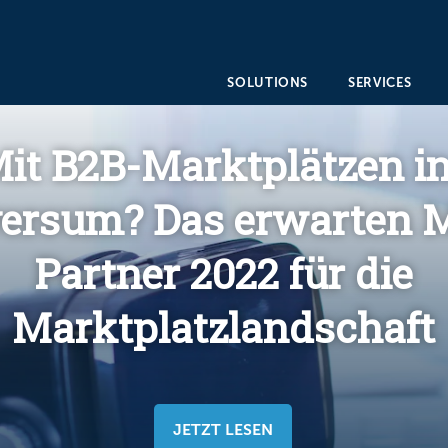
SOLUTIONS
SERVICES
it B2B-Marktplätzen i
ersum? Das erwarten M
Partner 2022 für die
Marktplatzlandschaft
JETZT LESEN