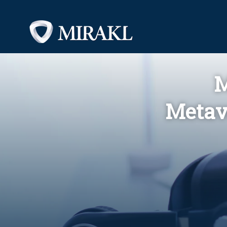
M
Metav