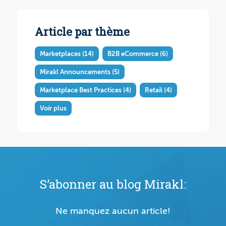
Article par thème
Marketplaces
(14)
B2B eCommerce
(6)
Mirakl Announcements
(5)
Marketplace Best Practices
(4)
Retail
(4)
Voir plus
S’abonner au blog Mirakl:
Ne manquez aucun article!