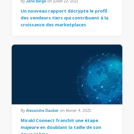
Jane Barge
By
on juillet 22, 2021
Un nouveau rapport décrypte le profil
des vendeurs tiers qui contribuent à la
croissance des marketplaces
Alexandre Dauber
By
on février 4, 2021
Mirakl Connect franchit une étape
majeure en doublant la taille de son