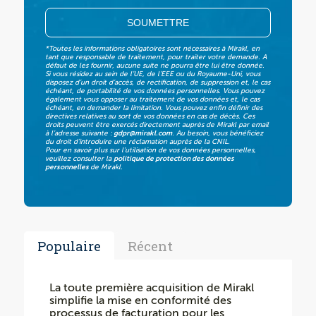
*Toutes les informations obligatoires sont nécessaires à Mirakl, en
tant que responsable de traitement, pour traiter votre demande. A
défaut de les fournir, aucune suite ne pourra être lui être donnée.
Si vous résidez au sein de l’UE, de l’EEE ou du Royaume-Uni, vous
disposez d’un droit d’accès, de rectification, de suppression et, le cas
échéant, de portabilité de vos données personnelles. Vous pouvez
également vous opposer au traitement de vos données et, le cas
échéant, en demander la limitation. Vous pouvez enfin définir des
directives relatives au sort de vos données en cas de décès. Ces
droits peuvent être exercés directement auprès de Mirakl par email
à l’adresse suivante :
gdpr@mirakl.com
.
Au besoin, vous bénéficiez
du droit d’introduire une réclamation auprès de la CNIL.
Pour en savoir plus sur l’utilisation de vos données personnelles,
veuillez consulter la
politique de protection des données
personnelles
de Mirakl.
Populaire
Récent
La toute première acquisition de Mirakl
simplifie la mise en conformité des
processus de facturation pour les