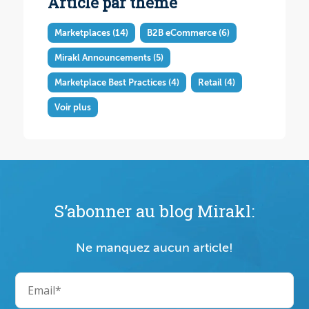
Article par thème
Marketplaces
(14)
B2B eCommerce
(6)
Mirakl Announcements
(5)
Marketplace Best Practices
(4)
Retail
(4)
Voir plus
S’abonner au blog Mirakl:
Ne manquez aucun article!