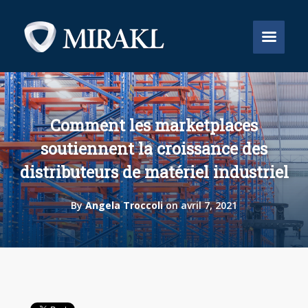


Comment les marketplaces
soutiennent la croissance des
distributeurs de matériel industriel
By
Angela Troccoli
on avril 7, 2021