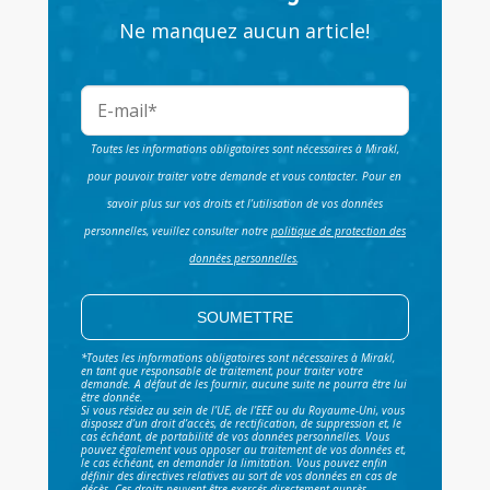
Ne manquez aucun article!
Toutes les informations obligatoires sont nécessaires à Mirakl,
pour pouvoir traiter votre demande et vous contacter. Pour en
savoir plus sur vos droits et l’utilisation de vos données
personnelles, veuillez consulter notre
politique de protection des
données personnelles
.
*Toutes les informations obligatoires sont nécessaires à Mirakl,
en tant que responsable de traitement, pour traiter votre
demande. A défaut de les fournir, aucune suite ne pourra être lui
être donnée.
Si vous résidez au sein de l’UE, de l’EEE ou du Royaume-Uni, vous
disposez d’un droit d’accès, de rectification, de suppression et, le
cas échéant, de portabilité de vos données personnelles. Vous
pouvez également vous opposer au traitement de vos données et,
le cas échéant, en demander la limitation. Vous pouvez enfin
définir des directives relatives au sort de vos données en cas de
décès. Ces droits peuvent être exercés directement auprès