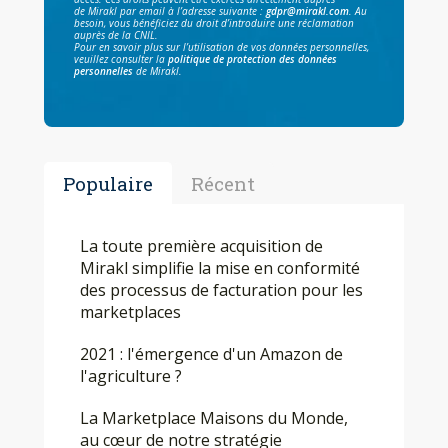
de Mirakl par email à l’adresse suivante :
gdpr@mirakl.com
. Au
besoin, vous bénéficiez du droit d’introduire une réclamation
auprès de la CNIL.
Pour en savoir plus sur l’utilisation de vos données personnelles,
veuillez consulter la
politique de protection des données
personnelles
de Mirakl.
Populaire
Récent
La toute première acquisition de
Mirakl simplifie la mise en conformité
des processus de facturation pour les
marketplaces
2021 : l'émergence d'un Amazon de
l'agriculture ?
La Marketplace Maisons du Monde,
au cœur de notre stratégie