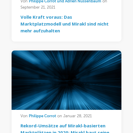
Philippe Corrot und Adrien Nussenbaum
Von
on
September 21, 2021
Volle Kraft voraus: Das
Marktplatzmodell und Mirakl sind nicht
mehr aufzuhalten
Philippe Corrot
Von
on Januar 28, 2021
Rekord-Umsätze auf Mirakl-basierten
Marktplätzen in 2020: Mirakl baut seine