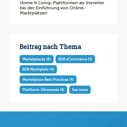
Home & Living-Plattformen als Vorreiter
bei der Einführung von Online-
Marktplätzen
Beitrag nach Thema
Marketplaces
(8)
B2B eCommerce
(5)
B2B Marktplatz
(4)
Marketplace Best Practices
(4)
Plattform-Ökonomie
(4)
See more